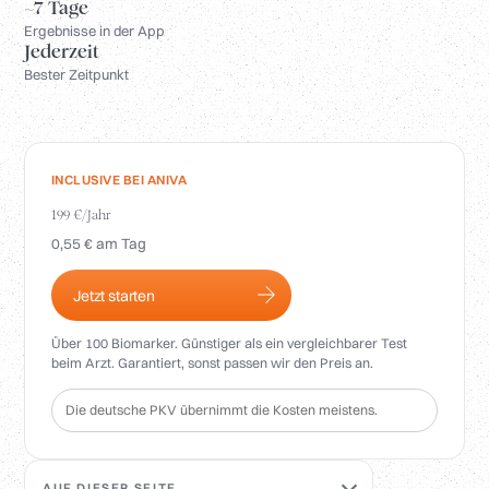
Anmelden
~7 Tage
Ergebnisse in der App
Jederzeit
Bester Zeitpunkt
INCLUSIVE BEI ANIVA
199 €/Jahr
0,55 € am Tag
Jetzt starten
Über 100 Biomarker. Günstiger als ein vergleichbarer Test
beim Arzt. Garantiert, sonst passen wir den Preis an.
Die deutsche PKV übernimmt die Kosten meistens.
AUF DIESER SEITE