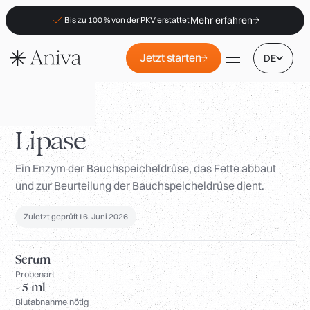
Mehr erfahren
Bis zu 100 % von der PKV erstattet
Jetzt starten
DE
Biomarker
/
Lipase
Lipase
Ein Enzym der Bauchspeicheldrüse, das Fette abbaut
Standorte
und zur Beurteilung der Bauchspeicheldrüse dient.
Mitgliedschaft
B2B
Zuletzt geprüft
16. Juni 2026
FAQs
Serum
PKV-Erstattung
Probenart
~5 ml
Für Apotheken
Blutabnahme nötig