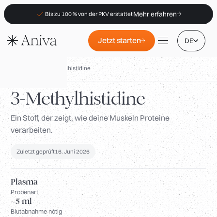
Mehr erfahren
Bis zu 100 % von der PKV erstattet
Jetzt starten
DE
Biomarker
/
3-Methylhistidine
3-Methylhistidine
Ein Stoff, der zeigt, wie deine Muskeln Proteine
Standorte
verarbeiten.
Mitgliedschaft
B2B
Zuletzt geprüft
16. Juni 2026
FAQs
Plasma
PKV-Erstattung
Probenart
~5 ml
Für Apotheken
Blutabnahme nötig