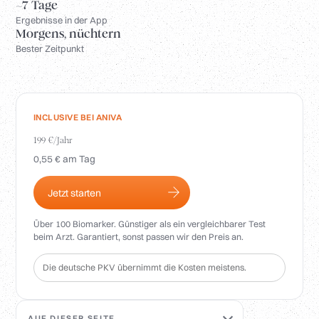
Anmelden
~7 Tage
Ergebnisse in der App
Morgens, nüchtern
Bester Zeitpunkt
INCLUSIVE BEI ANIVA
199 €/Jahr
0,55 € am Tag
Jetzt starten
Über 100 Biomarker. Günstiger als ein vergleichbarer Test
beim Arzt. Garantiert, sonst passen wir den Preis an.
Die deutsche PKV übernimmt die Kosten meistens.
AUF DIESER SEITE