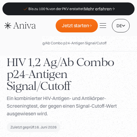
Mehr erfahren
Bis zu 100 % von der PKV erstattet
Jetzt starten
DE
Biomarker
/
HIV 1,2 Ag/Ab Combo p24-Antigen Signal/Cutoff
HIV 1,2 Ag/Ab Combo
p24-Antigen
Standorte
Signal/Cutoff
Mitgliedschaft
B2B
Ein kombinierter HIV-Antigen- und Antikörper-
Screeningtest, der gegen einen Signal-Cutoff-Wert
FAQs
ausgewiesen wird.
PKV-Erstattung
Für Apotheken
Zuletzt geprüft
16. Juni 2026