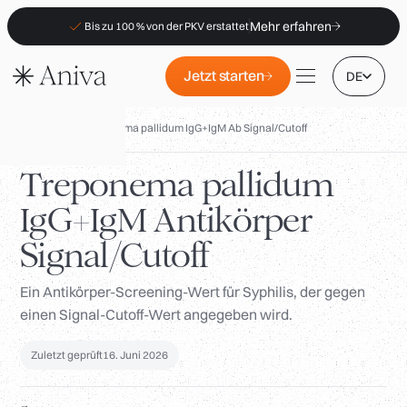
Mehr erfahren
Bis zu 100 % von der PKV erstattet
Jetzt starten
DE
Biomarker
/
Treponema pallidum IgG+IgM Ab Signal/Cutoff
Treponema pallidum
IgG+IgM Antikörper
Standorte
Signal/Cutoff
Mitgliedschaft
B2B
Ein Antikörper-Screening-Wert für Syphilis, der gegen
einen Signal-Cutoff-Wert angegeben wird.
FAQs
PKV-Erstattung
Zuletzt geprüft
16. Juni 2026
Für Apotheken