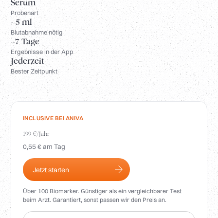
Anmelden
Serum
Probenart
~5 ml
Blutabnahme nötig
~7 Tage
Ergebnisse in der App
Jederzeit
Bester Zeitpunkt
INCLUSIVE BEI ANIVA
199 €/Jahr
0,55 € am Tag
Jetzt starten
Über 100 Biomarker. Günstiger als ein vergleichbarer Test
beim Arzt. Garantiert, sonst passen wir den Preis an.