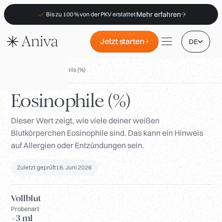
Mehr erfahren
Bis zu 100 % von der PKV erstattet
Jetzt starten
DE
Biomarker
/
Eosinophils (%)
Eosinophile (%)
Dieser Wert zeigt, wie viele deiner weißen
Standorte
Blutkörperchen Eosinophile sind. Das kann ein Hinweis
Mitgliedschaft
auf Allergien oder Entzündungen sein.
B2B
Zuletzt geprüft
16. Juni 2026
FAQs
PKV-Erstattung
Vollblut
Für Apotheken
Probenart
~3 ml