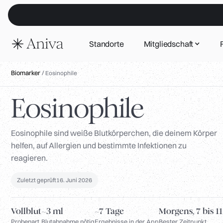
Standorte
Mitgliedschaft
Biomarker
/
Eosinophile
Eosinophile
Eosinophile sind weiße Blutkörperchen, die deinem Körper
helfen, auf Allergien und bestimmte Infektionen zu
reagieren.
Zuletzt geprüft
16. Juni 2026
Vollblut
~3 ml
~7 Tage
Morgens, 7 bis 1
Probenart
Blutabnahme nötig
Ergebnisse in der App
Bester Zeitpunkt