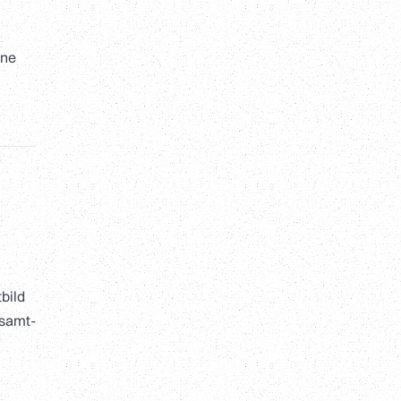
ine
bild
esamt-