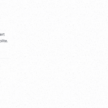
ert
llte.