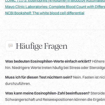
LOINC 711-2: Eosinophils [#/volume] in Blood by Automated
Mayo Clinic Laboratories: Complete Blood Count with Differe
NCBI Bookshelf: The white blood cell differential
Häufige Fragen
Was bedeuten Eosinophilen-Werte einfach erklärt?
Höhere 
hin. Niedrigere Werte treten häufig bei Stress oder Steroidg
Muss ich für diesen Test nüchtern sein?
Nein. Fasten ist ni
durchzuführen.
Was kann meine Eosinophilen-Zahl beeinflussen?
Steroide,
Schwangerschaft und Reiseexpositionen können die Ergebn