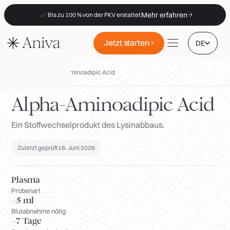
Mehr erfahren
Bis zu 100 % von der PKV erstattet
Jetzt starten
DE
Biomarker
/
Alpha-Aminoadipic Acid
Alpha-Aminoadipic Acid
Ein Stoffwechselprodukt des Lysinabbaus.
Standorte
Mitgliedschaft
Zuletzt geprüft
16. Juni 2026
B2B
FAQs
Plasma
Probenart
PKV-Erstattung
~5 ml
Blutabnahme nötig
Für Apotheken
~7 Tage