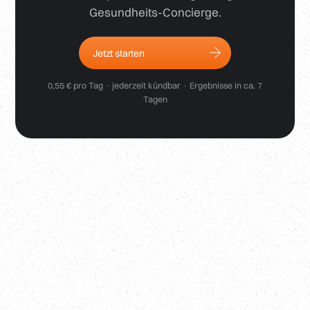
Gesundheits-Concierge.
Jetzt starten
0,55 € pro Tag · jederzeit kündbar · Ergebnisse in ca. 7
Tagen