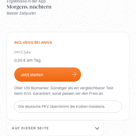
Anmelden
Ergebnisse in der App
Morgens, nüchtern
Bester Zeitpunkt
INCLUSIVE BEI ANIVA
199 €/Jahr
0,55 € am Tag
Jetzt starten
Über 100 Biomarker. Günstiger als ein vergleichbarer Test
beim Arzt. Garantiert, sonst passen wir den Preis an.
Die deutsche PKV übernimmt die Kosten meistens.
AUF DIESER SEITE