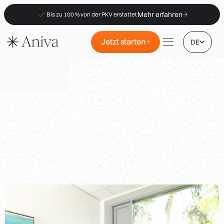
Mehr erfahren
Bis zu 100 % von der PKV erstattet
Jetzt starten
DE
Standorte
Mitgliedschaft
B2B
FAQs
|
|
PKV-Erstattung
Für Apotheken