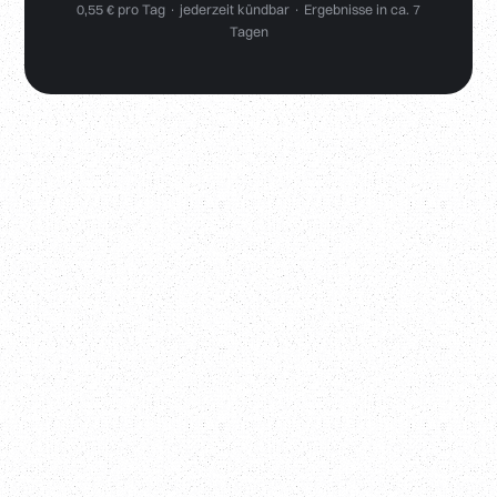
0,55 € pro Tag · jederzeit kündbar · Ergebnisse in ca. 7
Tagen