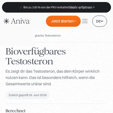
Mehr erfahren
Bis zu 100 % von der PKV erstattet
Jetzt starten
DE
Biomarker
/
Bioverfügbares Testosteron
Bioverfügbares
Testosteron
Standorte
Mitgliedschaft
Es zeigt dir das Testosteron, das dein Körper wirklich
nutzen kann. Das ist besonders hilfreich, wenn die
B2B
Gesamtwerte unklar sind.
FAQs
Zuletzt geprüft
16. Juni 2026
PKV-Erstattung
Für Apotheken
Berechnet