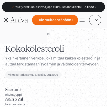
Lue lisää
Yksityisvakuutus korvaa jopa 100 % kustannuksista
Tule mukaan tänään
FI
Biomarkkerit
/
Kokonaiskolesteroli
Kokokolesteroli
Yksinkertainen verikoe, joka mittaa kaiken kolesterolin ja
Toimipisteet
auttaa tarkistamaan sydämen ja valtimoiden terveyden.
Jäsenyys
B2B
Viimeksi tarkistettu
16. kesäkuuta 2026
Usein kysytyt kysymykset
Seerumi
Vakuutus (PKV)
näytetyyppi
noin 5 ml
Apteekeille
tarvitaan verta