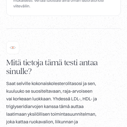
mukaisesti. Vertaa tulostasi aina oman laboratoriosi
viiteväliin.
Mitä tietoja tämä testi antaa
sinulle?
Saat selville kokonaiskolesterolitasosi ja sen,
kuuluuko se suositeltavaan, raja-arvoiseen
vai korkeaan luokkaan. Yhdessä LDL-, HDL- ja
triglyseridiarvojen kanssa tämä auttaa
laatimaan yksilöllisen toimintasuunnitelman,
joka kattaa ruokavalion, liikunnan ja