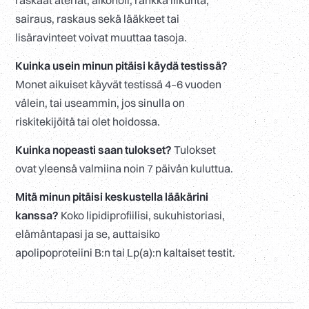
raskaat ateriat, alkoholi, rankka liikunta,
sairaus, raskaus sekä lääkkeet tai
lisäravinteet voivat muuttaa tasoja.
Kuinka usein minun pitäisi käydä testissä?
Monet aikuiset käyvät testissä 4–6 vuoden
välein, tai useammin, jos sinulla on
riskitekijöitä tai olet hoidossa.
Kuinka nopeasti saan tulokset?
Tulokset
ovat yleensä valmiina noin 7 päivän kuluttua.
Mitä minun pitäisi keskustella lääkärini
kanssa?
Koko lipidiprofiilisi, sukuhistoriasi,
elämäntapasi ja se, auttaisiko
apolipoproteiini B:n tai Lp(a):n kaltaiset testit.