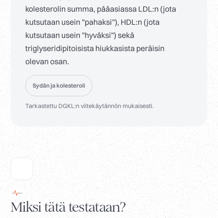
kolesterolin summa, pääasiassa LDL:n (jota
kutsutaan usein ”pahaksi”), HDL:n (jota
kutsutaan usein ”hyväksi”) sekä
triglyseridipitoisista hiukkasista peräisin
olevan osan.
Sydän ja kolesteroli
Tarkastettu DGKL:n viitekäytännön mukaisesti.
Miksi tätä testataan?