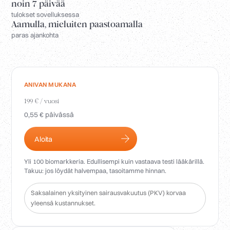
Kirjaudu sisään
noin 7 päivää
tulokset sovelluksessa
Aamulla, mieluiten paastoamalla
paras ajankohta
ANIVAN MUKANA
199 € / vuosi
0,55 € päivässä
Aloita
Yli 100 biomarkkeria. Edullisempi kuin vastaava testi lääkärillä.
Takuu: jos löydät halvempaa, tasoitamme hinnan.
Saksalainen yksityinen sairausvakuutus (PKV) korvaa
yleensä kustannukset.