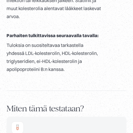
infektion tai leikkauksen jälkeen. Statiinit ja
muut kolesterolia alentavat lääkkeet laskevat
arvoa.
Parhaiten tulkittavissa seuraavalla tavalla:
Tuloksia on suositeltavaa tarkastella
yhdessä LDL-kolesterolin, HDL-kolesterolin,
triglyseridien, ei-HDL-kolesterolin ja
apolipoproteiini B:n kanssa.
Miten tämä testataan?