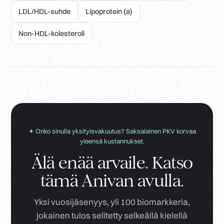
LDL/HDL-suhde
Lipoprotein (a)
Non-HDL-kolesteroli
✦ Onko sinulla yksityisvakuutus? Saksalainen PKV korvaa
yleensä kustannukset.
Älä enää arvaile. Katso
tämä Anivan avulla.
Yksi vuosijäsenyys, yli 100 biomarkkeria,
jokainen tulos selitetty selkeällä kielellä