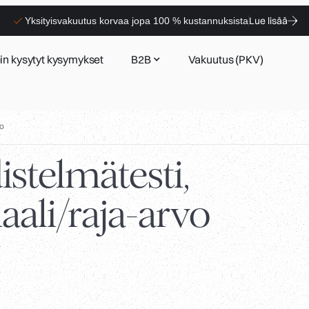
Lue lisää
Yksityisvakuutus korvaa jopa 100 % kustannuksista
in kysytyt kysymykset
B2B
Vakuutus (PKV)
vo
istelmätesti,
aali/raja-arvo