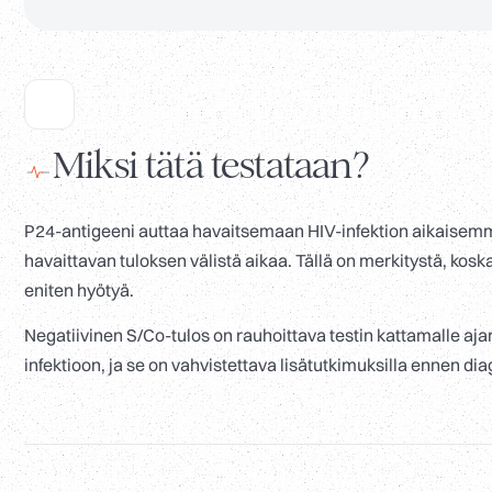
Miksi tätä testataan?
P24-antigeeni auttaa havaitsemaan HIV-infektion aikaisemmin
havaittavan tuloksen välistä aikaa. Tällä on merkitystä, kosk
eniten hyötyä.
Negatiivinen S/Co-tulos on rauhoittava testin kattamalle aja
infektioon, ja se on vahvistettava lisätutkimuksilla ennen di