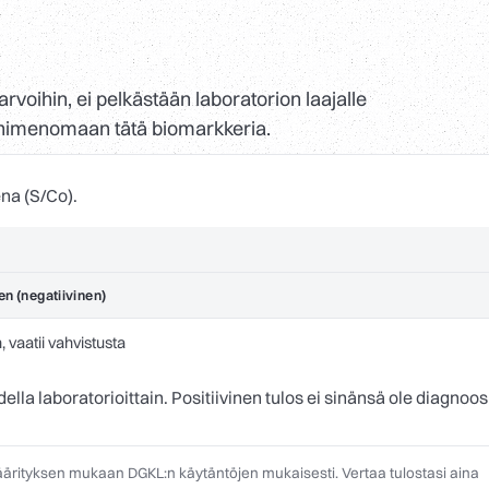
arvoihin, ei pelkästään laboratorion laajalle
ee nimenomaan tätä biomarkkeria.
na (S/Co).
en (negatiivinen)
, vaatii vahvistusta
la laboratorioittain. Positiivinen tulos ei sinänsä ole diagnoos
määrityksen mukaan DGKL:n käytäntöjen mukaisesti. Vertaa tulostasi aina