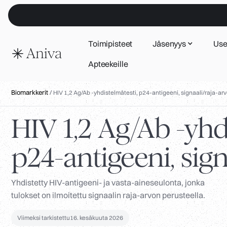
Toimipisteet
Jäsenyys
Use
Apteekeille
Biomarkkerit
/
HIV 1,2 Ag/Ab -yhdistelmätesti, p24-antigeeni, signaali/raja-ar
HIV 1,2 Ag/Ab -yhd
p24-antigeeni, sign
Yhdistetty HIV-antigeeni- ja vasta-aineseulonta, jonka
tulokset on ilmoitettu signaalin raja-arvon perusteella.
Viimeksi tarkistettu
16. kesäkuuta 2026