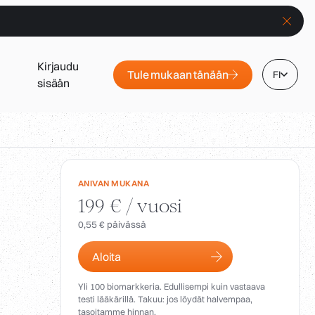
Kirjaudu
Tule mukaan tänään
FI
sisään
ANIVAN MUKANA
199 € / vuosi
0,55 € päivässä
Aloita
Yli 100 biomarkkeria. Edullisempi kuin vastaava
testi lääkärillä. Takuu: jos löydät halvempaa,
tasoitamme hinnan.