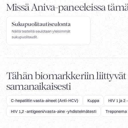
Missä Aniva-paneeleissa tämä
Sukupuolitautiseulonta
Näillä testeillä seulotaan yleisimmät
sukupuolitaudit.
Tähän biomarkkeriin liittyvä
samanaikaisesti
C-hepatiitin vasta-aineet (Anti-HCV)
Kuppa
HIV 1 ja 2
HIV 1,2 -antigeeni/vasta-aine -yhdistelmätesti
Treponema p