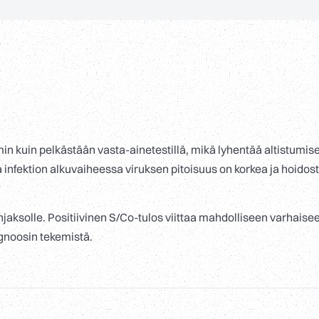
 kuin pelkästään vasta-ainetestillä, mikä lyhentää altistumise
a infektion alkuvaiheessa viruksen pitoisuus on korkea ja hoidos
njaksolle. Positiivinen S/Co-tulos viittaa mahdolliseen varhaise
agnoosin tekemistä.