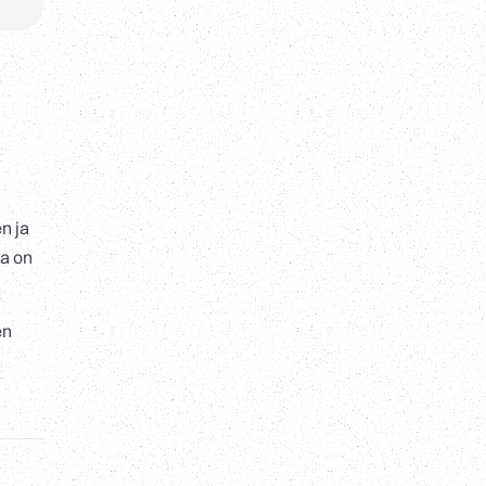
n ja
ta on
en