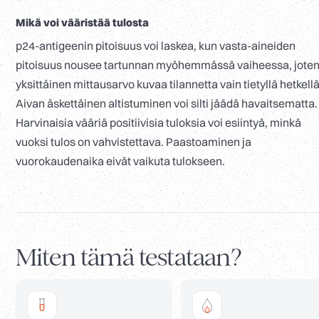
Mikä voi vääristää tulosta
p24-antigeenin pitoisuus voi laskea, kun vasta-aineiden
pitoisuus nousee tartunnan myöhemmässä vaiheessa, jote
yksittäinen mittausarvo kuvaa tilannetta vain tietyllä hetkellä
Aivan äskettäinen altistuminen voi silti jäädä havaitsematta.
Harvinaisia vääriä positiivisia tuloksia voi esiintyä, minkä
vuoksi tulos on vahvistettava. Paastoaminen ja
vuorokaudenaika eivät vaikuta tulokseen.
Miten tämä testataan?