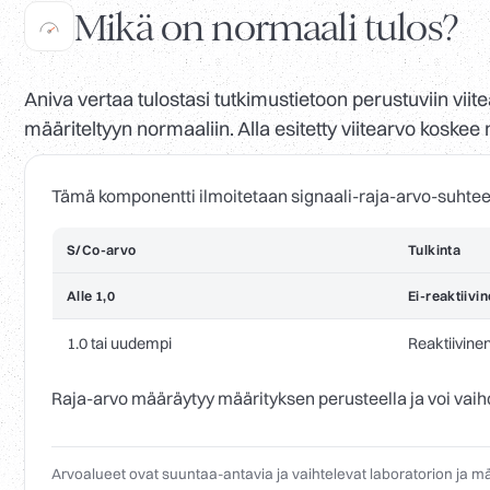
Mikä on normaali tulos?
Aniva vertaa tulostasi tutkimustietoon perustuviin viite
määriteltyyn normaaliin. Alla esitetty viitearvo kosk
Tämä komponentti ilmoitetaan signaali-raja-arvo-suhtee
S/Co-arvo
Tulkinta
Alle 1,0
Ei-reaktiivin
1.0 tai uudempi
Reaktiivinen
Raja-arvo määräytyy määrityksen perusteella ja voi vaihdel
Arvoalueet ovat suuntaa-antavia ja vaihtelevat laboratorion ja 