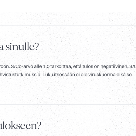
a sinulle?
on. S/Co-arvo alle 1,0 tarkoittaa, että tulos on negatiivinen. S/
ii vahvistustutkimuksia. Luku itsessään ei ole viruskuorma eikä se
tulokseen?