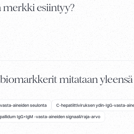
 merkki esiintyy?
t biomarkkerit mitataan yleensä
 -vasta-aineiden seulonta
C-hepatiittiviruksen ydin-IgG-vasta-ain
allidum IgG+IgM -vasta-aineiden signaali/raja-arvo