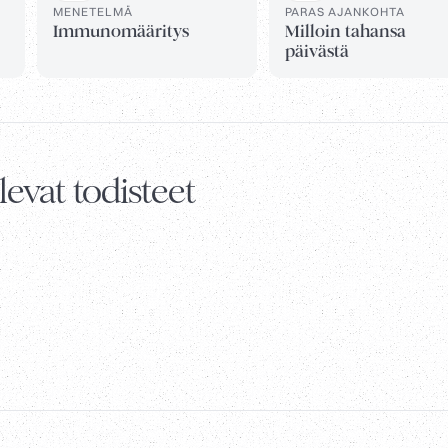
MENETELMÄ
PARAS AJANKOHTA
Immunomääritys
Milloin tahansa
päivästä
evat todisteet