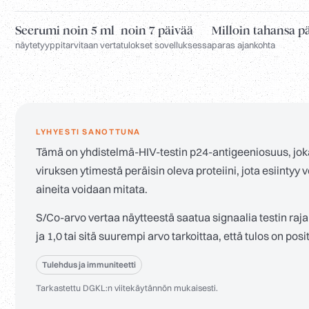
Seerumi
noin 5 ml
noin 7 päivää
Milloin tahansa p
näytetyyppi
tarvitaan verta
tulokset sovelluksessa
paras ajankohta
LYHYESTI SANOTTUNA
Tämä on yhdistelmä-HIV-testin p24-antigeeniosuus, joka
viruksen ytimestä peräisin oleva proteiini, jota esiintyy
aineita voidaan mitata.
S/Co-arvo vertaa näytteestä saatua signaalia testin raja-
ja 1,0 tai sitä suurempi arvo tarkoittaa, että tulos on posi
Tulehdus ja immuniteetti
Tarkastettu DGKL:n viitekäytännön mukaisesti.