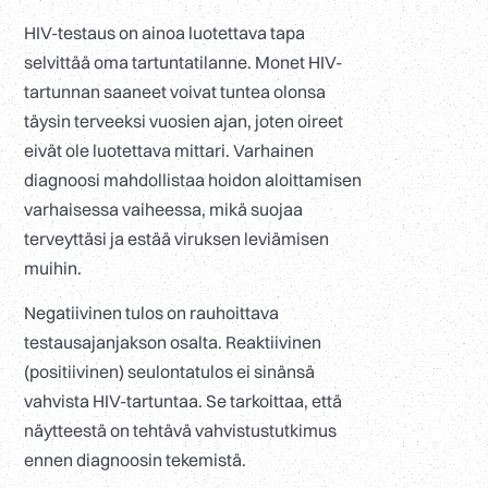
HIV-testaus on ainoa luotettava tapa
selvittää oma tartuntatilanne. Monet HIV-
tartunnan saaneet voivat tuntea olonsa
täysin terveeksi vuosien ajan, joten oireet
eivät ole luotettava mittari. Varhainen
diagnoosi mahdollistaa hoidon aloittamisen
varhaisessa vaiheessa, mikä suojaa
terveyttäsi ja estää viruksen leviämisen
muihin.
Negatiivinen tulos on rauhoittava
testausajanjakson osalta. Reaktiivinen
(positiivinen) seulontatulos ei sinänsä
vahvista HIV-tartuntaa. Se tarkoittaa, että
näytteestä on tehtävä vahvistustutkimus
ennen diagnoosin tekemistä.