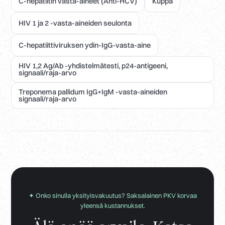
C-hepatiitin vasta-aineet (Anti-HCV)
Kuppa
HIV 1 ja 2 -vasta-aineiden seulonta
C-hepatiittiviruksen ydin-IgG-vasta-aine
HIV 1,2 Ag/Ab -yhdistelmätesti, p24-antigeeni,
signaali/raja-arvo
Treponema pallidum IgG+IgM -vasta-aineiden
signaali/raja-arvo
✦ Onko sinulla yksityisvakuutus? Saksalainen PKV korvaa
yleensä kustannukset.