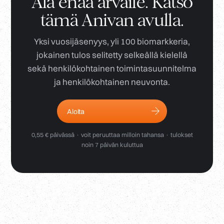
Älä enää arvaile. Katso
tämä Anivan avulla.
Yksi vuosijäsenyys, yli 100 biomarkkeria,
jokainen tulos selitetty selkeällä kielellä
sekä henkilökohtainen toimintasuunnitelma
ja henkilökohtainen neuvonta.
Aloita
0,55 € päivässä · voit peruuttaa milloin tahansa · tulokset
noin 7 päivän kuluttua