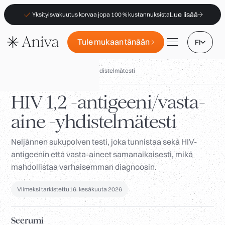
Lue lisää
Yksityisvakuutus korvaa jopa 100 % kustannuksista
Tule mukaan tänään
FI
Biomarkkerit
/
HIV 1,2 Ag/Ab -yhdistelmätesti
HIV 1,2 -antigeeni/vasta-
aine -yhdistelmätesti
Toimipisteet
Jäsenyys
Neljännen sukupolven testi, joka tunnistaa sekä HIV-
antigeenin että vasta-aineet samanaikaisesti, mikä
B2B
mahdollistaa varhaisemman diagnoosin.
Usein kysytyt kysymykset
Viimeksi tarkistettu
16. kesäkuuta 2026
Vakuutus (PKV)
Apteekeille
Seerumi