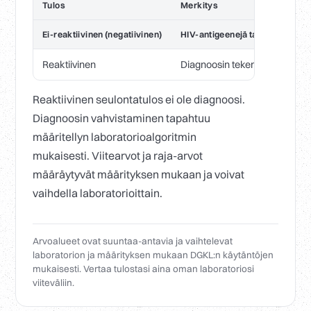
Tulos
Merkitys
Ei-reaktiivinen (negatiivinen)
HIV-antigeenejä tai -vasta-ainei
Reaktiivinen
Diagnoosin tekeminen edellytt
Reaktiivinen seulontatulos ei ole diagnoosi.
Diagnoosin vahvistaminen tapahtuu
määritellyn laboratorioalgoritmin
mukaisesti. Viitearvot ja raja-arvot
määräytyvät määrityksen mukaan ja voivat
vaihdella laboratorioittain.
Arvoalueet ovat suuntaa-antavia ja vaihtelevat
laboratorion ja määrityksen mukaan DGKL:n käytäntöjen
mukaisesti. Vertaa tulostasi aina oman laboratoriosi
viiteväliin.