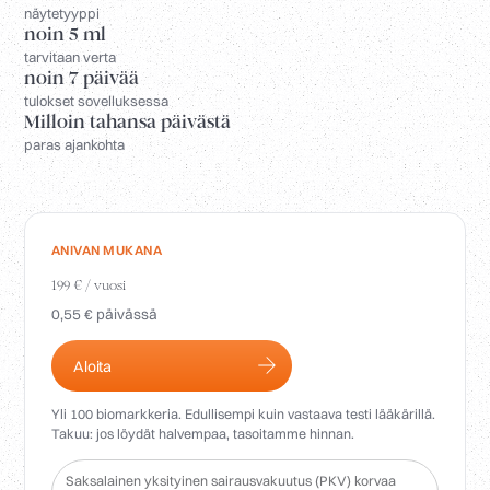
Kirjaudu sisään
näytetyyppi
noin 5 ml
tarvitaan verta
noin 7 päivää
tulokset sovelluksessa
Milloin tahansa päivästä
paras ajankohta
ANIVAN MUKANA
199 € / vuosi
0,55 € päivässä
Aloita
Yli 100 biomarkkeria. Edullisempi kuin vastaava testi lääkärillä.
Takuu: jos löydät halvempaa, tasoitamme hinnan.
Saksalainen yksityinen sairausvakuutus (PKV) korvaa