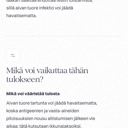
lääkäri saattaa ehdottaa testin toistamista,
sillä aivan tuore infektio voi jäädä
havaitsematta.
Mikä voi vaikuttaa tähän
tulokseen?
Mikä voi vääristää tulosta
Aivan tuore tartunta voi jäädä havaitsematta,
koska antigeenien ja vasta-aineiden
pitoisuuksien nousu altistumisen jälkeen vie
aikaa; tätä kutsutaan ikkunajaksoiksi.