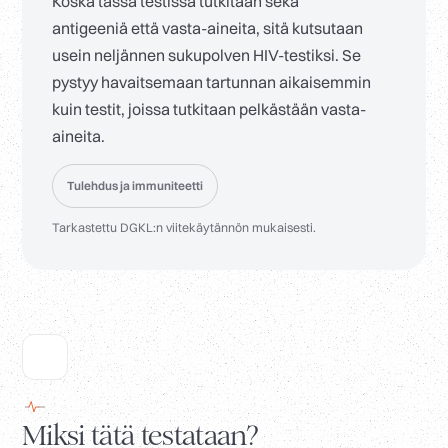
Koska tässä testissä tutkitaan sekä
antigeeniä että vasta-aineita, sitä kutsutaan
usein neljännen sukupolven HIV-testiksi. Se
pystyy havaitsemaan tartunnan aikaisemmin
kuin testit, joissa tutkitaan pelkästään vasta-
aineita.
Tulehdus ja immuniteetti
Tarkastettu DGKL:n viitekäytännön mukaisesti.
Miksi tätä testataan?