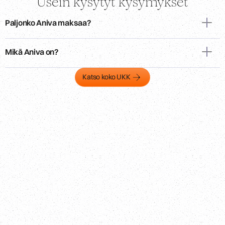
Usein kysytyt kysymykset
Paljonko Aniva maksaa?
Mikä Aniva on?
Katso koko UKK