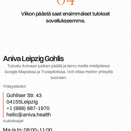
Viikon päästä saat ensimmäiset tulokset
sovellukseemme.
Aniva Leipzig Gohlis
Tutustu Anivaan paikan päällä ja kerro meille mielipiteesi
Google Mapsissa ja Trustpilotissa. Voit ottaa meihin yhteyttä
suoraan:
Yhteystiedot
Gohliser Str. 43
04155
Leipzig
+1 (888) 887-1970
hello@aniva.health
Aukioloajat
Ma ja to: 08:00–11:00
