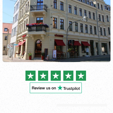
Kirjaudu sisään
Katso kaikki
toimipisteet