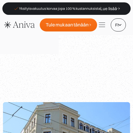
Lue lisää
Yksityisvakuutus korvaa jopa 100 % kustannuksista
Tule mukaan tänään
FI
Toimipisteet
Jäsenyys
B2B
Usein kysytyt kysymykset
|
|
Vakuutus (PKV)
Apteekeille