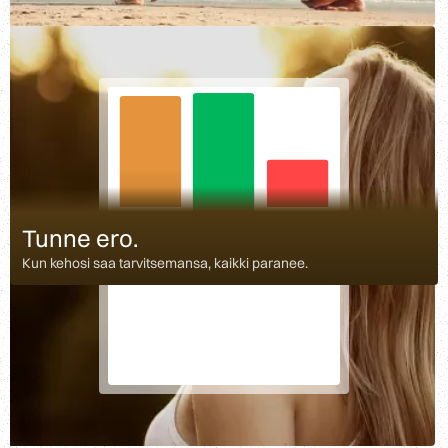
54
12
Tunne ero.
62
Viitearvojen
Viitearvojen
sisällä
Optimaalinen
ulkopuolella
Kun kehosi saa tarvitsemansa, kaikki paranee.