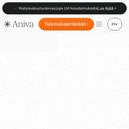
Lue lisää
Yksityisvakuutus korvaa jopa 100 % kustannuksista
Tule mukaan tänään
FI
Toimipisteet
Jäsenyys
B2B
Usein kysytyt kysymykset
Vakuutus (PKV)
Apteekeille