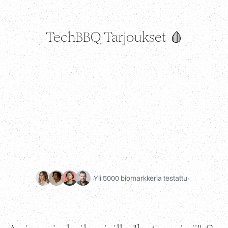
Kirjaudu sisään
TechBBQ Tarjoukset 🩸
Yli 5000 biomarkkeria testattu