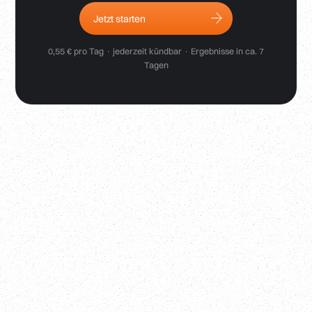
Jetzt starten
0,55 € pro Tag · jederzeit kündbar · Ergebnisse in ca. 7
Tagen