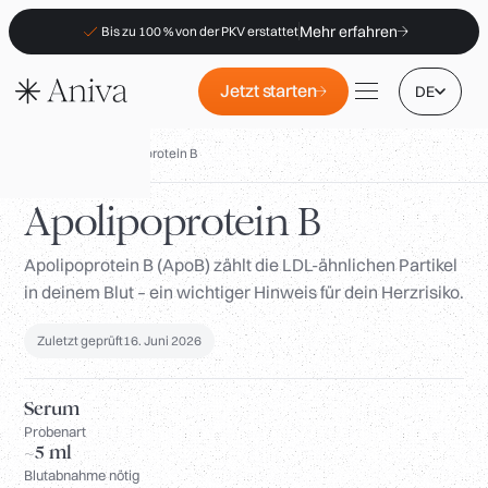
Mehr erfahren
Bis zu 100 % von der PKV erstattet
Jetzt starten
DE
Biomarker
/
Apolipoprotein B
Apolipoprotein B
Apolipoprotein B (ApoB) zählt die LDL-ähnlichen Partikel
Standorte
in deinem Blut – ein wichtiger Hinweis für dein Herzrisiko.
Mitgliedschaft
B2B
Zuletzt geprüft
16. Juni 2026
FAQs
Serum
PKV-Erstattung
Probenart
~5 ml
Für Apotheken
Blutabnahme nötig