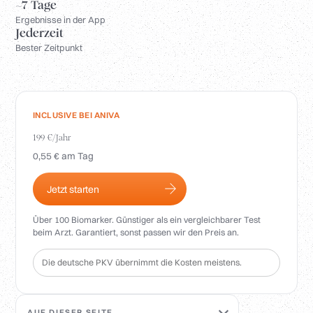
Anmelden
~7 Tage
Ergebnisse in der App
Jederzeit
Bester Zeitpunkt
INCLUSIVE BEI ANIVA
199 €/Jahr
0,55 € am Tag
Jetzt starten
Über 100 Biomarker. Günstiger als ein vergleichbarer Test
beim Arzt. Garantiert, sonst passen wir den Preis an.
Die deutsche PKV übernimmt die Kosten meistens.
AUF DIESER SEITE