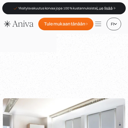
Lue lisää
Yksityisvakuutus korvaa jopa 100 % kustannuksista
Tule mukaan tänään
FI
Toimipisteet
Jäsenyys
B2B
Usein kysytyt kysymykset
|
|
Vakuutus (PKV)
Apteekeille