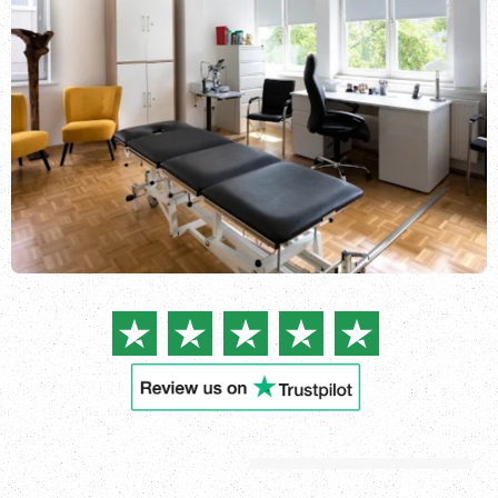
Kirjaudu sisään
Katso kaikki
toimipisteet