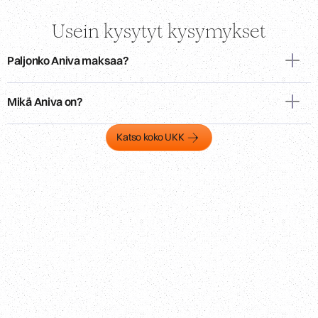
Usein kysytyt kysymykset
Paljonko Aniva maksaa?
Mikä Aniva on?
Katso koko UKK